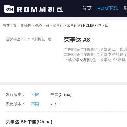
首页
ROM下载
当前位置：
刷机包 >
ROM下载 >
荣事达 >
荣事达 A8 ROM刷机包下载
荣事达 A8
本网站提供的刷机包全部来源与官方
本网站提供的刷机包全部支持线刷
下载
荣事达刷机包
，荣事达 A8刷机工具
发行版本：
不限
中国(China)
系统版本：
不限
2.3.5
荣事达 A8 中国(China)