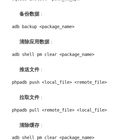
备份数据
：
adb backup <package_name>
清除应用数据
：
adb shell pm clear <package_name>
推送文件
：
phpadb push <local_file> <remote_file>
拉取文件
：
phpadb pull <remote_file> <local_file>
清除缓存
：
adb shell pm clear <package_name>